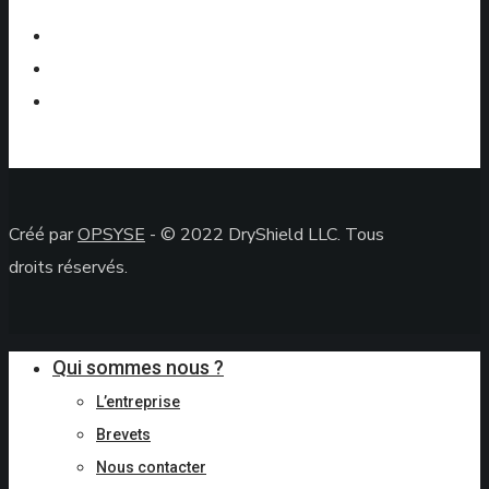
Twitter
Facebook
Instagram
Créé par
OPSYSE
- © 2022 DryShield LLC. Tous
droits réservés.
Close
Close
Qui sommes nous ?
Cart
Menu
L’entreprise
Brevets
Nous contacter