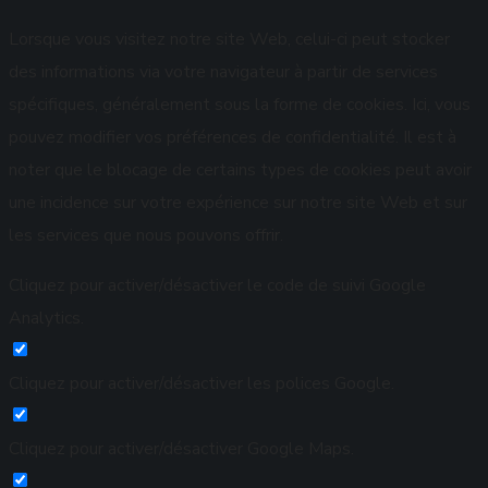
Lorsque vous visitez notre site Web, celui-ci peut stocker
des informations via votre navigateur à partir de services
spécifiques, généralement sous la forme de cookies. Ici, vous
pouvez modifier vos préférences de confidentialité. Il est à
noter que le blocage de certains types de cookies peut avoir
une incidence sur votre expérience sur notre site Web et sur
les services que nous pouvons offrir.
Cliquez pour activer/désactiver le code de suivi Google
Analytics.
Cliquez pour activer/désactiver les polices Google.
Cliquez pour activer/désactiver Google Maps.